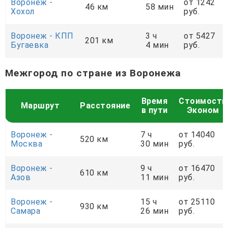
Воронеж -
от 1242
46 км
58 мин
Хохол
руб.
Воронеж - КПП
3 ч
от 5427
201 км
Бугаевка
4 мин
руб.
Межгород по стране из Воронежа
Время
Стоимость
Маршрут
Расстояние
в пути
Эконом
Воронеж -
7 ч
от 14040
520 км
Москва
30 мин
руб.
Воронеж -
9 ч
от 16470
610 км
Азов
11 мин
руб.
Воронеж -
15 ч
от 25110
930 км
Самара
26 мин
руб.