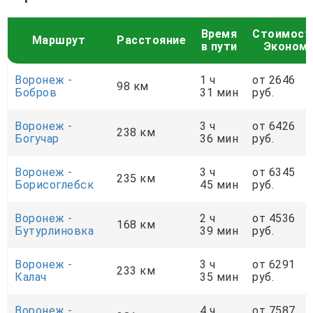
Время
Стоимост
Маршрут
Расстояние
в пути
Эконом
Воронеж -
1 ч
от 2646
98 км
Бобров
31 мин
руб.
Воронеж -
3 ч
от 6426
238 км
Богучар
36 мин
руб.
Воронеж -
3 ч
от 6345
235 км
Борисоглебск
45 мин
руб.
Воронеж -
2 ч
от 4536
168 км
Бутурлиновка
39 мин
руб.
Воронеж -
3 ч
от 6291
233 км
Калач
35 мин
руб.
Воронеж -
4 ч
от 7587