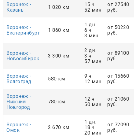
Воронеж -
15 ч
от 27540
1 020 км
Казань
52 мин
руб.
1 дн.
Воронеж -
от 50220
1 860 км
6 ч
Екатеринбург
руб.
3 мин
2 дн.
Воронеж -
от 89100
3 300 км
3 ч
Новосибирск
руб.
57 мин
Воронеж -
9 ч
от 15660
580 км
Волгоград
12 мин
руб.
Воронеж -
12 ч
от 21060
Нижний
780 км
50 мин
руб.
Новгород
1 дн.
Воронеж -
от 72090
2 670 км
18 ч
Омск
руб.
20 мин