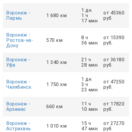
1 дн.
Воронеж -
от 45360
1 680 км
1 ч
Пермь
руб.
17 мин
Воронеж -
8 ч
от 15390
Ростов-на-
570 км
36 мин
руб.
Дону
Воронеж -
21 ч
от 36180
1 340 км
Уфа
28 мин
руб.
1 дн.
Воронеж -
от 47250
1 750 км
3 ч
Челябинск
руб.
23 мин
Воронеж -
11 ч
от 17820
660 км
Арзамас
10 мин
руб.
Воронеж -
15 ч
от 27270
1 010 км
Астрахань
47 мин
руб.