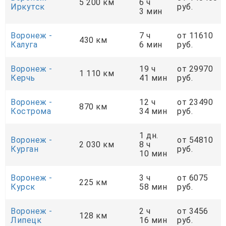
5 200 км
6 ч
Иркутск
руб.
3 мин
Воронеж -
7 ч
от 11610
430 км
Калуга
6 мин
руб.
Воронеж -
19 ч
от 29970
1 110 км
Керчь
41 мин
руб.
Воронеж -
12 ч
от 23490
870 км
Кострома
34 мин
руб.
1 дн.
Воронеж -
от 54810
2 030 км
8 ч
Курган
руб.
10 мин
Воронеж -
3 ч
от 6075
225 км
Курск
58 мин
руб.
Воронеж -
2 ч
от 3456
128 км
Липецк
16 мин
руб.