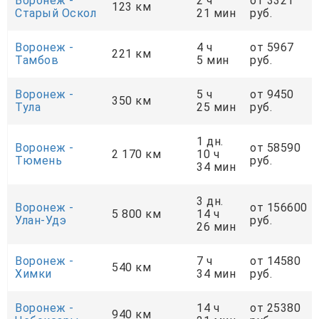
Воронеж -
2 ч
от 3321
123 км
Старый Оскол
21 мин
руб.
Воронеж -
4 ч
от 5967
221 км
Тамбов
5 мин
руб.
Воронеж -
5 ч
от 9450
350 км
Тула
25 мин
руб.
1 дн.
Воронеж -
от 58590
2 170 км
10 ч
Тюмень
руб.
34 мин
3 дн.
Воронеж -
от 156600
5 800 км
14 ч
Улан-Удэ
руб.
26 мин
Воронеж -
7 ч
от 14580
540 км
Химки
34 мин
руб.
Воронеж -
14 ч
от 25380
940 км