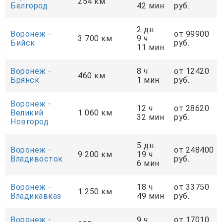
254 км
Белгород
42 мин
руб.
2 дн.
Воронеж -
от 99900
3 700 км
9 ч
Бийск
руб.
11 мин
Воронеж -
8 ч
от 12420
460 км
Брянск
1 мин
руб.
Воронеж -
12 ч
от 28620
Великий
1 060 км
32 мин
руб.
Новгород
5 дн.
Воронеж -
от 248400
9 200 км
19 ч
Владивосток
руб.
6 мин
Воронеж -
18 ч
от 33750
1 250 км
Владикавказ
49 мин
руб.
Воронеж -
9 ч
от 17010