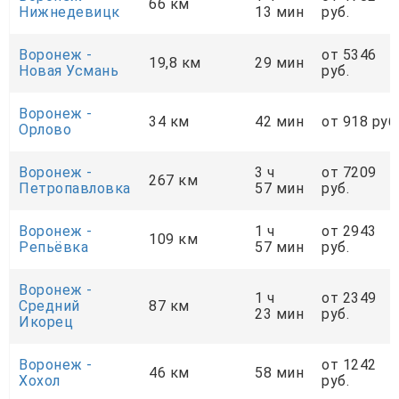
66 км
Нижнедевицк
13 мин
руб.
Воронеж -
от 5346
19,8 км
29 мин
Новая Усмань
руб.
Воронеж -
34 км
42 мин
от 918 руб
Орлово
Воронеж -
3 ч
от 7209
267 км
Петропавловка
57 мин
руб.
Воронеж -
1 ч
от 2943
109 км
Репьёвка
57 мин
руб.
Воронеж -
1 ч
от 2349
Средний
87 км
23 мин
руб.
Икорец
Воронеж -
от 1242
46 км
58 мин
Хохол
руб.