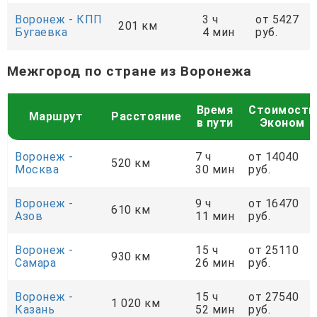
Воронеж - КПП
3 ч
от 5427
201 км
Бугаевка
4 мин
руб.
Межгород по стране из Воронежа
Время
Стоимость
Маршрут
Расстояние
в пути
Эконом
Воронеж -
7 ч
от 14040
520 км
Москва
30 мин
руб.
Воронеж -
9 ч
от 16470
610 км
Азов
11 мин
руб.
Воронеж -
15 ч
от 25110
930 км
Самара
26 мин
руб.
Воронеж -
15 ч
от 27540
1 020 км
Казань
52 мин
руб.