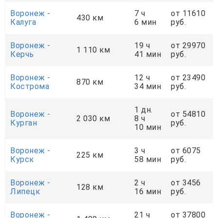
Воронеж -
7 ч
от 11610
430 км
Калуга
6 мин
руб.
Воронеж -
19 ч
от 29970
1 110 км
Керчь
41 мин
руб.
Воронеж -
12 ч
от 23490
870 км
Кострома
34 мин
руб.
1 дн.
Воронеж -
от 54810
2 030 км
8 ч
Курган
руб.
10 мин
Воронеж -
3 ч
от 6075
225 км
Курск
58 мин
руб.
Воронеж -
2 ч
от 3456
128 км
Липецк
16 мин
руб.
Воронеж -
21 ч
от 37800