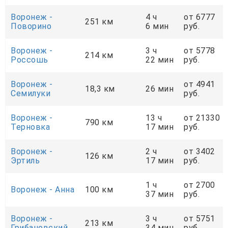
Воронеж -
4 ч
от 6777
251 км
Поворино
6 мин
руб.
Воронеж -
3 ч
от 5778
214 км
Россошь
22 мин
руб.
Воронеж -
от 4941
18,3 км
26 мин
Семилуки
руб.
Воронеж -
13 ч
от 21330
790 км
Терновка
17 мин
руб.
Воронеж -
2 ч
от 3402
126 км
Эртиль
17 мин
руб.
1 ч
от 2700
Воронеж - Анна
100 км
37 мин
руб.
Воронеж -
3 ч
от 5751
213 км
Грибановский
34 мин
руб.