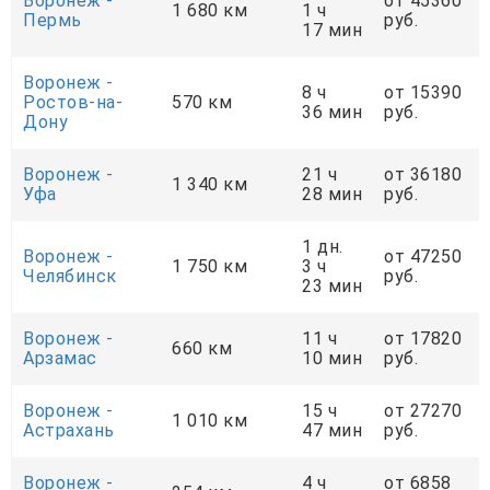
Воронеж -
от 45360
1 680 км
1 ч
Пермь
руб.
17 мин
Воронеж -
8 ч
от 15390
Ростов-на-
570 км
36 мин
руб.
Дону
Воронеж -
21 ч
от 36180
1 340 км
Уфа
28 мин
руб.
1 дн.
Воронеж -
от 47250
1 750 км
3 ч
Челябинск
руб.
23 мин
Воронеж -
11 ч
от 17820
660 км
Арзамас
10 мин
руб.
Воронеж -
15 ч
от 27270
1 010 км
Астрахань
47 мин
руб.
Воронеж -
4 ч
от 6858