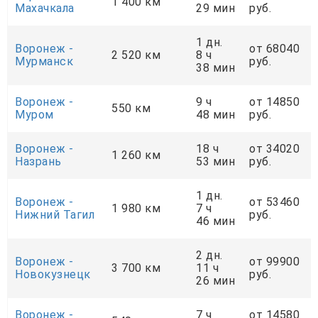
1 400 км
Махачкала
29 мин
руб.
1 дн.
Воронеж -
от 68040
2 520 км
8 ч
Мурманск
руб.
38 мин
Воронеж -
9 ч
от 14850
550 км
Муром
48 мин
руб.
Воронеж -
18 ч
от 34020
1 260 км
Назрань
53 мин
руб.
1 дн.
Воронеж -
от 53460
1 980 км
7 ч
Нижний Тагил
руб.
46 мин
2 дн.
Воронеж -
от 99900
3 700 км
11 ч
Новокузнецк
руб.
26 мин
Воронеж -
7 ч
от 14580