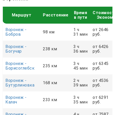
Время
Стоимост
Маршрут
Расстояние
в пути
Эконом
Воронеж -
1 ч
от 2646
98 км
Бобров
31 мин
руб.
Воронеж -
3 ч
от 6426
238 км
Богучар
36 мин
руб.
Воронеж -
3 ч
от 6345
235 км
Борисоглебск
45 мин
руб.
Воронеж -
2 ч
от 4536
168 км
Бутурлиновка
39 мин
руб.
Воронеж -
3 ч
от 6291
233 км
Калач
35 мин
руб.
Воронеж -
4 ч
от 7587