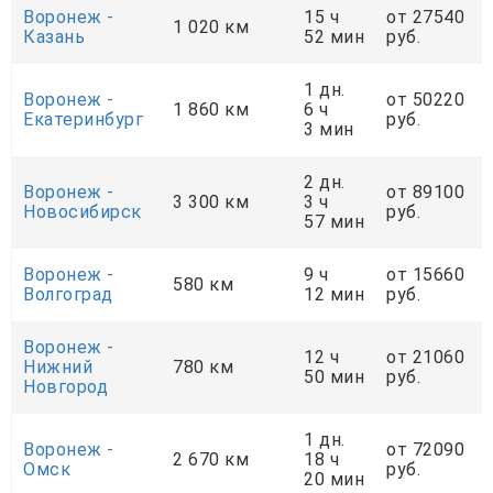
Воронеж -
15 ч
от 27540
1 020 км
Казань
52 мин
руб.
1 дн.
Воронеж -
от 50220
1 860 км
6 ч
Екатеринбург
руб.
3 мин
2 дн.
Воронеж -
от 89100
3 300 км
3 ч
Новосибирск
руб.
57 мин
Воронеж -
9 ч
от 15660
580 км
Волгоград
12 мин
руб.
Воронеж -
12 ч
от 21060
Нижний
780 км
50 мин
руб.
Новгород
1 дн.
Воронеж -
от 72090
2 670 км
18 ч
Омск
руб.
20 мин