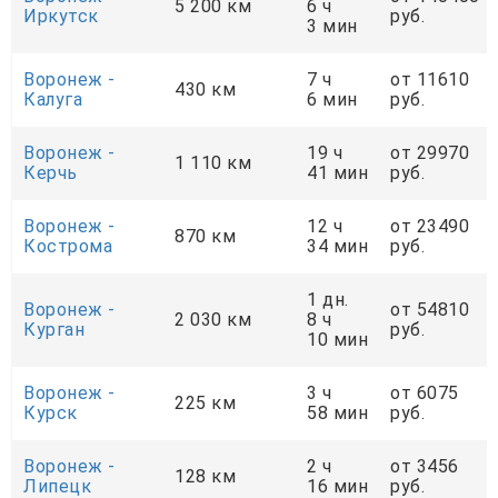
5 200 км
6 ч
Иркутск
руб.
3 мин
Воронеж -
7 ч
от 11610
430 км
Калуга
6 мин
руб.
Воронеж -
19 ч
от 29970
1 110 км
Керчь
41 мин
руб.
Воронеж -
12 ч
от 23490
870 км
Кострома
34 мин
руб.
1 дн.
Воронеж -
от 54810
2 030 км
8 ч
Курган
руб.
10 мин
Воронеж -
3 ч
от 6075
225 км
Курск
58 мин
руб.
Воронеж -
2 ч
от 3456
128 км
Липецк
16 мин
руб.