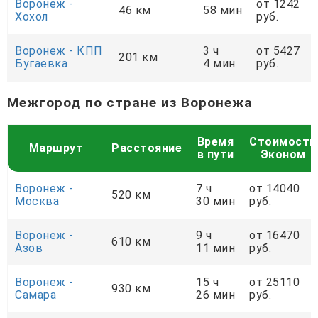
Воронеж -
от 1242
46 км
58 мин
Хохол
руб.
Воронеж - КПП
3 ч
от 5427
201 км
Бугаевка
4 мин
руб.
Межгород по стране из Воронежа
Время
Стоимость
Маршрут
Расстояние
в пути
Эконом
Воронеж -
7 ч
от 14040
520 км
Москва
30 мин
руб.
Воронеж -
9 ч
от 16470
610 км
Азов
11 мин
руб.
Воронеж -
15 ч
от 25110
930 км
Самара
26 мин
руб.