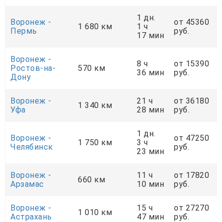
1 дн.
Воронеж -
от 45360
1 680 км
1 ч
Пермь
руб.
17 мин
Воронеж -
8 ч
от 15390
Ростов-на-
570 км
36 мин
руб.
Дону
Воронеж -
21 ч
от 36180
1 340 км
Уфа
28 мин
руб.
1 дн.
Воронеж -
от 47250
1 750 км
3 ч
Челябинск
руб.
23 мин
Воронеж -
11 ч
от 17820
660 км
Арзамас
10 мин
руб.
Воронеж -
15 ч
от 27270
1 010 км
Астрахань
47 мин
руб.