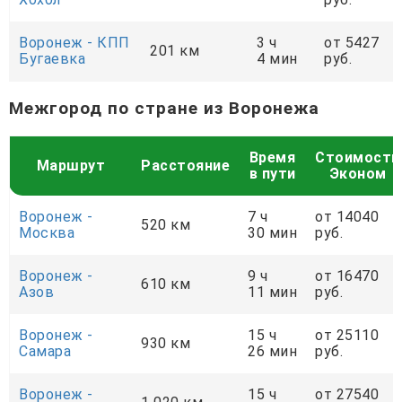
Воронеж - КПП
3 ч
от 5427
201 км
Бугаевка
4 мин
руб.
Межгород по стране из Воронежа
Время
Стоимость
Маршрут
Расстояние
в пути
Эконом
Воронеж -
7 ч
от 14040
520 км
Москва
30 мин
руб.
Воронеж -
9 ч
от 16470
610 км
Азов
11 мин
руб.
Воронеж -
15 ч
от 25110
930 км
Самара
26 мин
руб.
Воронеж -
15 ч
от 27540