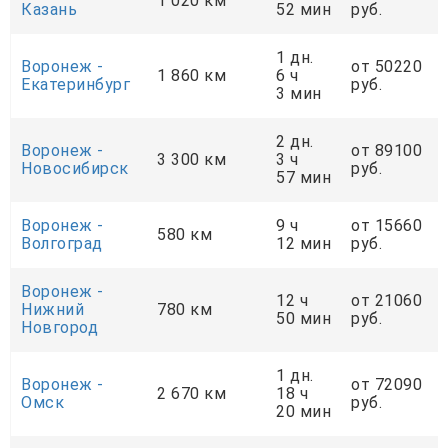
1 020 км
Казань
52 мин
руб.
1 дн.
Воронеж -
от 50220
1 860 км
6 ч
Екатеринбург
руб.
3 мин
2 дн.
Воронеж -
от 89100
3 300 км
3 ч
Новосибирск
руб.
57 мин
Воронеж -
9 ч
от 15660
580 км
Волгоград
12 мин
руб.
Воронеж -
12 ч
от 21060
Нижний
780 км
50 мин
руб.
Новгород
1 дн.
Воронеж -
от 72090
2 670 км
18 ч
Омск
руб.
20 мин