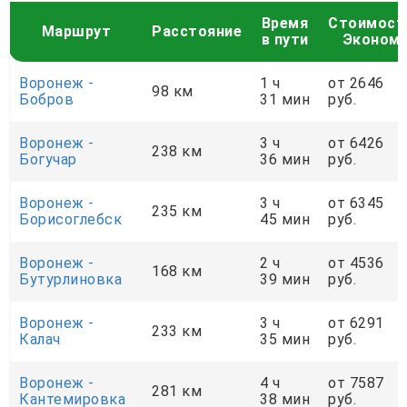
Время
Стоимост
Маршрут
Расстояние
в пути
Эконом
Воронеж -
1 ч
от 2646
98 км
Бобров
31 мин
руб.
Воронеж -
3 ч
от 6426
238 км
Богучар
36 мин
руб.
Воронеж -
3 ч
от 6345
235 км
Борисоглебск
45 мин
руб.
Воронеж -
2 ч
от 4536
168 км
Бутурлиновка
39 мин
руб.
Воронеж -
3 ч
от 6291
233 км
Калач
35 мин
руб.
Воронеж -
4 ч
от 7587
281 км
Кантемировка
38 мин
руб.