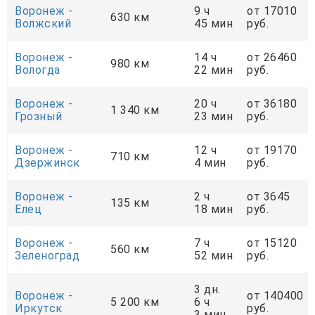
Воронеж -
9 ч
от 17010
630 км
Волжский
45 мин
руб.
Воронеж -
14 ч
от 26460
980 км
Вологда
22 мин
руб.
Воронеж -
20 ч
от 36180
1 340 км
Грозный
23 мин
руб.
Воронеж -
12 ч
от 19170
710 км
Дзержинск
4 мин
руб.
Воронеж -
2 ч
от 3645
135 км
Елец
18 мин
руб.
Воронеж -
7 ч
от 15120
560 км
Зеленоград
52 мин
руб.
3 дн.
Воронеж -
от 140400
5 200 км
6 ч
Иркутск
руб.
3 мин