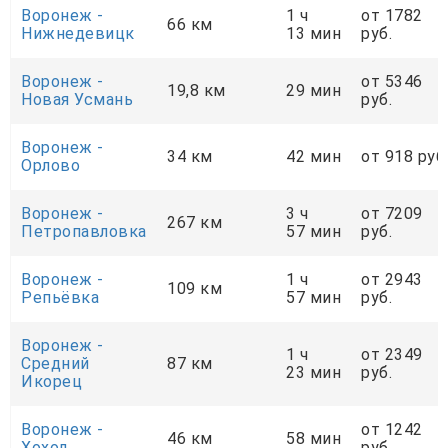
Воронеж -
1 ч
от 1782
66 км
Нижнедевицк
13 мин
руб.
Воронеж -
от 5346
19,8 км
29 мин
Новая Усмань
руб.
Воронеж -
34 км
42 мин
от 918 руб
Орлово
Воронеж -
3 ч
от 7209
267 км
Петропавловка
57 мин
руб.
Воронеж -
1 ч
от 2943
109 км
Репьёвка
57 мин
руб.
Воронеж -
1 ч
от 2349
Средний
87 км
23 мин
руб.
Икорец
Воронеж -
от 1242
46 км
58 мин
Хохол
руб.