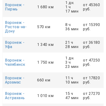
1 дн.
Воронеж -
от 45360
1 680 км
1 ч
Пермь
руб.
17 мин
Воронеж -
8 ч
от 15390
Ростов-на-
570 км
36 мин
руб.
Дону
Воронеж -
21 ч
от 36180
1 340 км
Уфа
28 мин
руб.
1 дн.
Воронеж -
от 47250
1 750 км
3 ч
Челябинск
руб.
23 мин
Воронеж -
11 ч
от 17820
660 км
Арзамас
10 мин
руб.
Воронеж -
15 ч
от 27270
1 010 км
Астрахань
47 мин
руб.