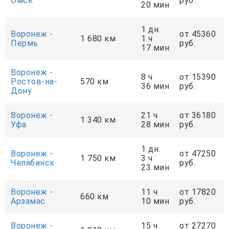
Омск
руб.
20 мин
1 дн.
Воронеж -
от 45360
1 680 км
1 ч
Пермь
руб.
17 мин
Воронеж -
8 ч
от 15390
Ростов-на-
570 км
36 мин
руб.
Дону
Воронеж -
21 ч
от 36180
1 340 км
Уфа
28 мин
руб.
1 дн.
Воронеж -
от 47250
1 750 км
3 ч
Челябинск
руб.
23 мин
Воронеж -
11 ч
от 17820
660 км
Арзамас
10 мин
руб.
Воронеж -
15 ч
от 27270