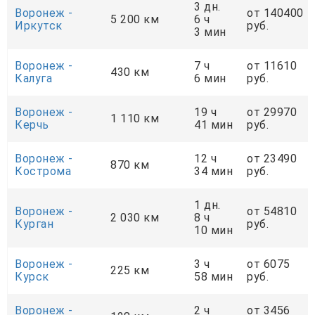
3 дн.
Воронеж -
от 140400
5 200 км
6 ч
Иркутск
руб.
3 мин
Воронеж -
7 ч
от 11610
430 км
Калуга
6 мин
руб.
Воронеж -
19 ч
от 29970
1 110 км
Керчь
41 мин
руб.
Воронеж -
12 ч
от 23490
870 км
Кострома
34 мин
руб.
1 дн.
Воронеж -
от 54810
2 030 км
8 ч
Курган
руб.
10 мин
Воронеж -
3 ч
от 6075
225 км
Курск
58 мин
руб.
Воронеж -
2 ч
от 3456