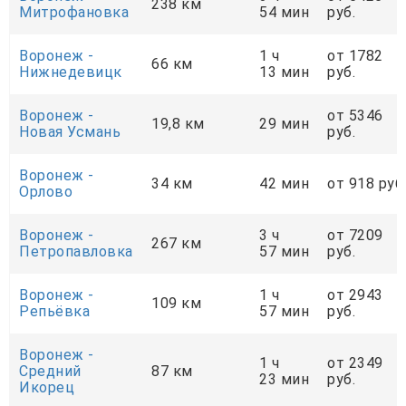
238 км
Митрофановка
54 мин
руб.
Воронеж -
1 ч
от 1782
66 км
Нижнедевицк
13 мин
руб.
Воронеж -
от 5346
19,8 км
29 мин
Новая Усмань
руб.
Воронеж -
34 км
42 мин
от 918 руб
Орлово
Воронеж -
3 ч
от 7209
267 км
Петропавловка
57 мин
руб.
Воронеж -
1 ч
от 2943
109 км
Репьёвка
57 мин
руб.
Воронеж -
1 ч
от 2349
Средний
87 км
23 мин
руб.
Икорец