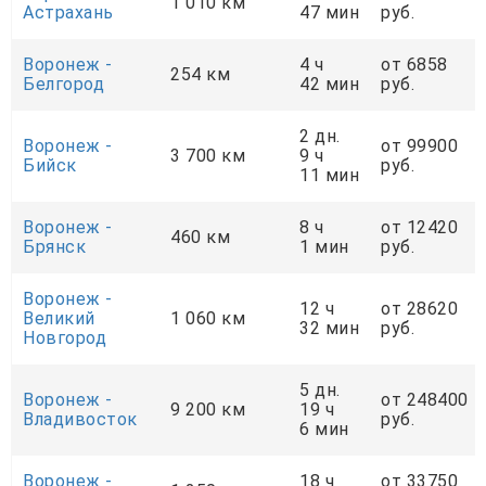
1 010 км
Астрахань
47 мин
руб.
Воронеж -
4 ч
от 6858
254 км
Белгород
42 мин
руб.
2 дн.
Воронеж -
от 99900
3 700 км
9 ч
Бийск
руб.
11 мин
Воронеж -
8 ч
от 12420
460 км
Брянск
1 мин
руб.
Воронеж -
12 ч
от 28620
Великий
1 060 км
32 мин
руб.
Новгород
5 дн.
Воронеж -
от 248400
9 200 км
19 ч
Владивосток
руб.
6 мин
Воронеж -
18 ч
от 33750