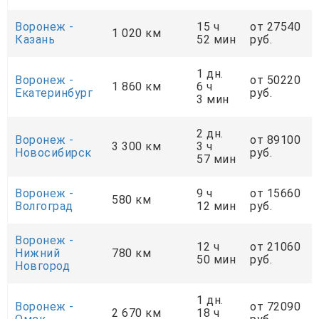
Воронеж -
15 ч
от 27540
1 020 км
Казань
52 мин
руб.
1 дн.
Воронеж -
от 50220
1 860 км
6 ч
Екатеринбург
руб.
3 мин
2 дн.
Воронеж -
от 89100
3 300 км
3 ч
Новосибирск
руб.
57 мин
Воронеж -
9 ч
от 15660
580 км
Волгоград
12 мин
руб.
Воронеж -
12 ч
от 21060
Нижний
780 км
50 мин
руб.
Новгород
1 дн.
Воронеж -
от 72090
2 670 км
18 ч