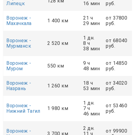
128 км
Липецк
16 мин
руб.
Воронеж -
21 ч
от 37800
1 400 км
Махачкала
29 мин
руб.
1 дн.
Воронеж -
от 68040
2 520 км
8 ч
Мурманск
руб.
38 мин
Воронеж -
9 ч
от 14850
550 км
Муром
48 мин
руб.
Воронеж -
18 ч
от 34020
1 260 км
Назрань
53 мин
руб.
1 дн.
Воронеж -
от 53460
1 980 км
7 ч
Нижний Тагил
руб.
46 мин
2 дн.
Воронеж -
от 99900
3 700 км
11 ч