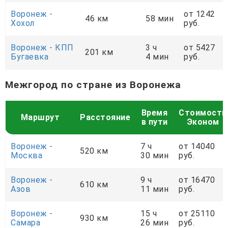
Воронеж -
от 1242
46 км
58 мин
Хохол
руб.
Воронеж - КПП
3 ч
от 5427
201 км
Бугаевка
4 мин
руб.
Межгород по стране из Воронежа
Время
Стоимость
Маршрут
Расстояние
в пути
Эконом
Воронеж -
7 ч
от 14040
520 км
Москва
30 мин
руб.
Воронеж -
9 ч
от 16470
610 км
Азов
11 мин
руб.
Воронеж -
15 ч
от 25110
930 км
Самара
26 мин
руб.