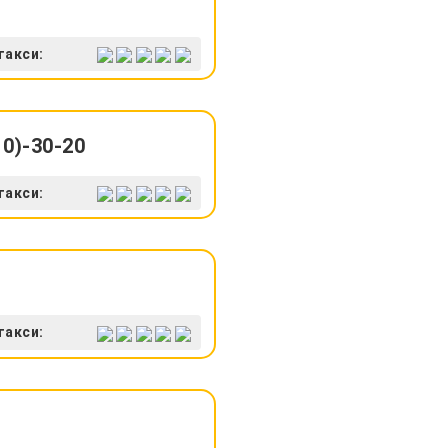
такси:
0)-30-20
такси:
такси: