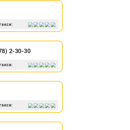
такси:
8) 2-30-30
такси:
такси: